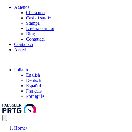
Azienda
Chi siamo
Casi di studio
Stampa
Lavora con noi
Blog
Contattaci
Contattaci
Accedi
Italiano
English
Deutsch
Español
Français
Português
Home
>