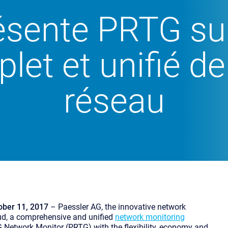
ésente PRTG sur 
let et unifié de
réseau
ber 11, 2017
– Paessler AG, the innovative network
oud, a comprehensive and unified
network monitoring
G Network Monitor (PRTG) with the flexibility, economy and