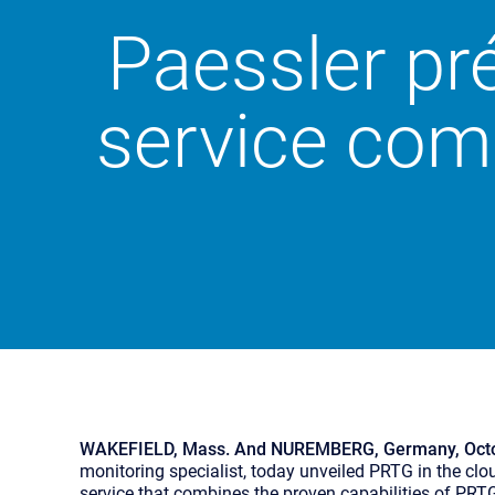
Paessler pr
service comp
WAKEFIELD, Mass. And NUREMBERG, Germany, Octo
monitoring specialist, today unveiled PRTG in the cl
service that combines the proven capabilities of PRT