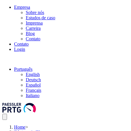
Empresa
Sobre nós
Estudos de caso
Imprensa
Carreira
Blog
Contato
Contato
Login
Português
English
Deutsch
Español
Français
Italiano
Home
>