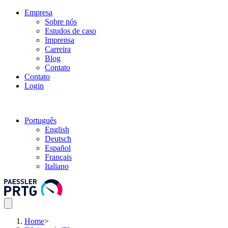
Empresa
Sobre nós
Estudos de caso
Imprensa
Carreira
Blog
Contato
Contato
Login
Português
English
Deutsch
Español
Français
Italiano
Home
>