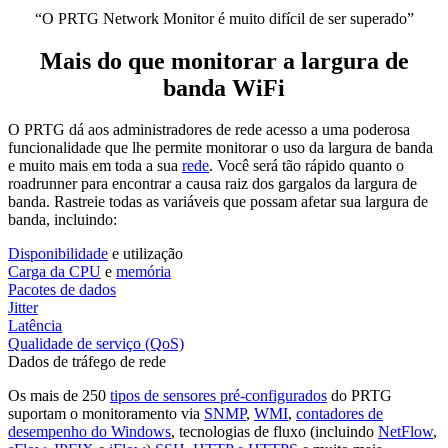
“O PRTG Network Monitor é muito difícil de ser superado”
Mais do que monitorar a largura de
banda WiFi
O PRTG dá aos administradores de rede acesso a uma poderosa
funcionalidade que lhe permite monitorar o uso da largura de banda
e muito mais em toda a sua
rede
. Você será tão rápido quanto o
roadrunner para encontrar a causa raiz dos gargalos da largura de
banda. Rastreie todas as variáveis que possam afetar sua largura de
banda, incluindo:
Disponibilidade
e utilização
Carga da CPU
e
memória
Pacotes de dados
Jitter
Latência
Qualidade de serviço (QoS)
Dados de tráfego de rede
Os mais de 250
tipos de sensores pré-configurados
do PRTG
suportam o monitoramento via
SNMP
,
WMI
,
contadores de
desempenho do Windows
, tecnologias de fluxo (incluindo
NetFlow
,