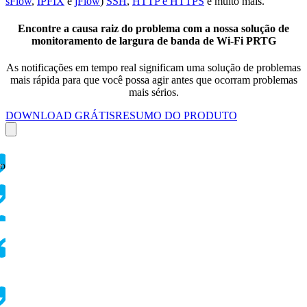
sFlow
,
IPFIX
e
jFlow
)
SSH
,
HTTP e HTTPS
e muito mais.
Encontre a causa raiz do problema com a nossa solução de
monitoramento de largura de banda de Wi-Fi PRTG
As notificações em tempo real significam uma solução de problemas
mais rápida para que você possa agir antes que ocorram problemas
mais sérios.
DOWNLOAD GRÁTIS
RESUMO DO PRODUTO
ço