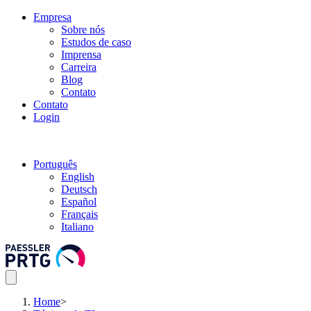
Empresa
Sobre nós
Estudos de caso
Imprensa
Carreira
Blog
Contato
Contato
Login
Português
English
Deutsch
Español
Français
Italiano
Home
>