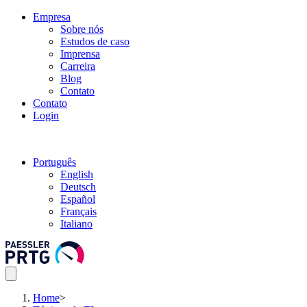
Empresa
Sobre nós
Estudos de caso
Imprensa
Carreira
Blog
Contato
Contato
Login
Português
English
Deutsch
Español
Français
Italiano
Home
>