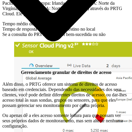
Pacífico: Sydney, Europa: Irlanda, Leste dos EUA: Norte da
Virgínia, Oeste dos EUA: Norte da Califórnia) através do PRTG
Cloud. Ele pode mostrar o seguinte:
Tempo médio de resposta global
Tempo de resposta do servidor de destino no local
Se a consulta do PRTG Cloud foi bem-sucedida ou não
Gerenciamento granular de direitos de acesso
Além disso, o PRTG oferece um sistema de direitos de acesso
baseado em credenciais. Dependendo das necessidades dos seus
clientes, você pode definir diferentes direitos de acesso: ou dar-lhes
acesso total às suas sondas, grupos ou sensores, para que eles
possam gerenciar seu monitoramento por conta própria.
Ou apenas dê a eles acesso somente leitura para que possam ver
seus próprios dados de monitoramento, mas sem alterar nenhuma
configuração.