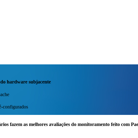
 do hardware subjacente
pache
é-configurados
rios fazem as melhores avaliações do monitoramento feito com P