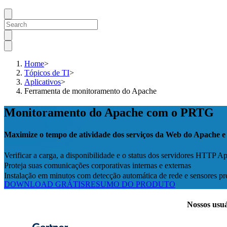
Home
>
Tópicos de TI
>
Aplicativos
>
Ferramenta de monitoramento do Apache
Monitoramento do Apache com o PRTG
Maximize o tempo de atividade dos serviços da Web do Apache e
Verificar a carga, a disponibilidade e o status dos servidores HTTP A
Proteja suas comunicações corporativas internas e externas
Instalação em minutos com detecção automática de rede e sensores pr
DOWNLOAD GRÁTIS
RESUMO DO PRODUTO
Nossos usuá