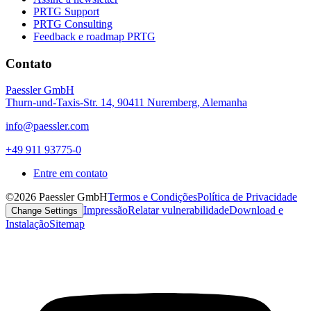
PRTG Support
PRTG Consulting
Feedback e roadmap PRTG
Contato
Paessler GmbH
Thurn-und-Taxis-Str. 14, 90411 Nuremberg, Alemanha
info@paessler.com
+49 911 93775-0
Entre em contato
©2026 Paessler GmbH
Termos e Condições
Política de Privacidade
Impressão
Relatar vulnerabilidade
Download e
Change Settings
Instalação
Sitemap