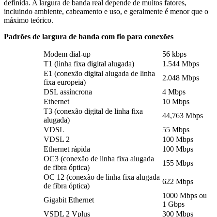
definida. A largura de banda real depende de muitos fatores,
incluindo ambiente, cabeamento e uso, e geralmente é menor que o
máximo teórico.
Padrões de largura de banda com fio para conexões
Modem dial-up
56 kbps
T1 (linha fixa digital alugada)
1.544 Mbps
E1 (conexão digital alugada de linha
2.048 Mbps
fixa europeia)
DSL assíncrona
4 Mbps
Ethernet
10 Mbps
T3 (conexão digital de linha fixa
44,763 Mbps
alugada)
VDSL
55 Mbps
VDSL 2
100 Mbps
Ethernet rápida
100 Mbps
OC3 (conexão de linha fixa alugada
155 Mbps
de fibra óptica)
OC 12 (conexão de linha fixa alugada
622 Mbps
de fibra óptica)
1000 Mbps ou
Gigabit Ethernet
1 Gbps
VSDL 2 Vplus
300 Mbps