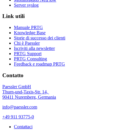
Server syslog
Link utili
Manuale PRTG
Knowledge Base
Storie di successo dei clienti
Chi è Paessler
Iscriviti alla newsletter
PRTG Support
PRTG Consulting
Feedback e roadmap PRTG
Contatto
Paessler GmbH
Thurn-und-Taxis-Str. 14,
90411 Nuremberg, Germania
info@paessler.com
+49 911 93775-0
Contattaci