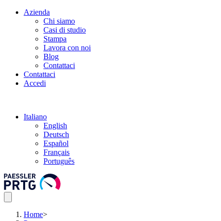
Azienda
Chi siamo
Casi di studio
Stampa
Lavora con noi
Blog
Contattaci
Contattaci
Accedi
Italiano
English
Deutsch
Español
Français
Português
Home
>