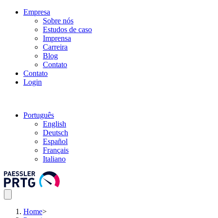
Empresa
Sobre nós
Estudos de caso
Imprensa
Carreira
Blog
Contato
Contato
Login
Português
English
Deutsch
Español
Français
Italiano
Home
>