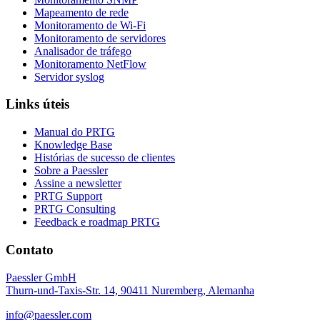
Mapeamento de rede
Monitoramento de Wi-Fi
Monitoramento de servidores
Analisador de tráfego
Monitoramento NetFlow
Servidor syslog
Links úteis
Manual do PRTG
Knowledge Base
Histórias de sucesso de clientes
Sobre a Paessler
Assine a newsletter
PRTG Support
PRTG Consulting
Feedback e roadmap PRTG
Contato
Paessler GmbH
Thurn-und-Taxis-Str. 14, 90411 Nuremberg, Alemanha
info@paessler.com