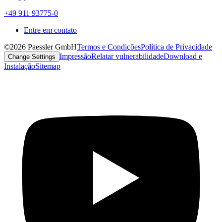
+49 911 93775-0
Entre em contato
©2026 Paessler GmbH
Termos e Condições
Política de Privacidade
Impressão
Relatar vulnerabilidade
Download e
Change Settings
Instalação
Sitemap