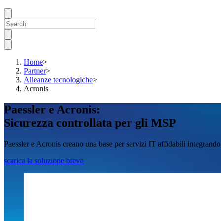
Home
>
Partner
>
Alleanze tecnologiche
>
Acronis
Paessler e Acronis:
Sicurezza controllata per gli MSP
Paessler e Acronis creano una base per servizi IT affidabili integrand
scarica la soluzione breve