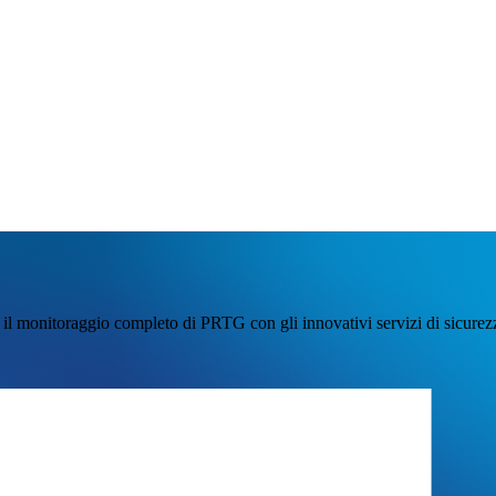
o il monitoraggio completo di PRTG con gli innovativi servizi di sicurez