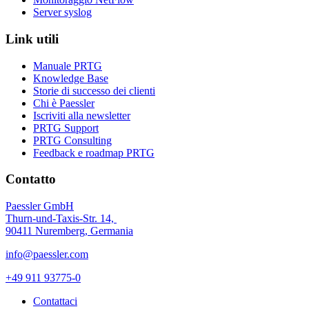
Server syslog
Link utili
Manuale PRTG
Knowledge Base
Storie di successo dei clienti
Chi è Paessler
Iscriviti alla newsletter
PRTG Support
PRTG Consulting
Feedback e roadmap PRTG
Contatto
Paessler GmbH
Thurn-und-Taxis-Str. 14,
90411 Nuremberg, Germania
info@paessler.com
+49 911 93775-0
Contattaci