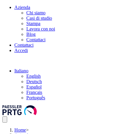
Azienda
Chi siamo
Casi di studio
Stampa
Lavora con noi
Blog
Contattaci
Contattaci
Accedi
Italiano
English
Deutsch
Español
Français
Português
Home
>