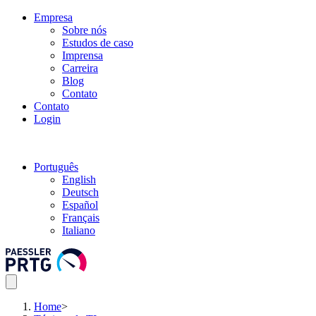
Empresa
Sobre nós
Estudos de caso
Imprensa
Carreira
Blog
Contato
Contato
Login
Português
English
Deutsch
Español
Français
Italiano
Home
>