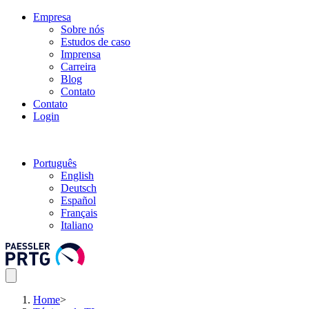
Empresa
Sobre nós
Estudos de caso
Imprensa
Carreira
Blog
Contato
Contato
Login
Português
English
Deutsch
Español
Français
Italiano
Home
>