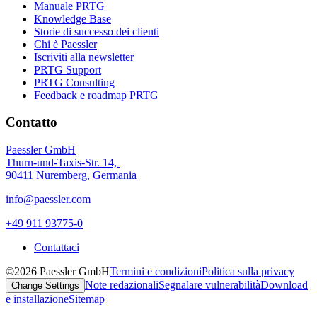
Manuale PRTG
Knowledge Base
Storie di successo dei clienti
Chi è Paessler
Iscriviti alla newsletter
PRTG Support
PRTG Consulting
Feedback e roadmap PRTG
Contatto
Paessler GmbH
Thurn-und-Taxis-Str. 14,
90411 Nuremberg, Germania
info@paessler.com
+49 911 93775-0
Contattaci
©2026 Paessler GmbH
Termini e condizioni
Politica sulla privacy
Note redazionali
Segnalare vulnerabilità
Download
Change Settings
e installazione
Sitemap