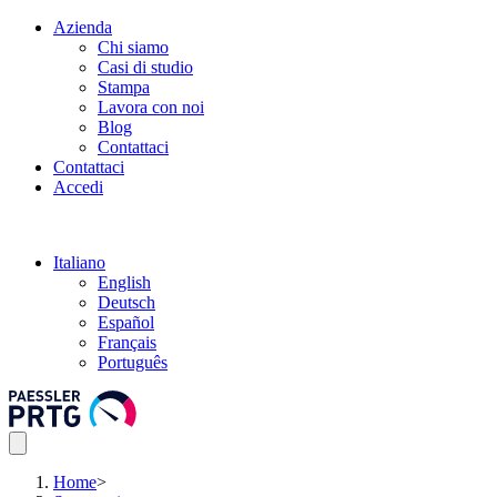
Azienda
Chi siamo
Casi di studio
Stampa
Lavora con noi
Blog
Contattaci
Contattaci
Accedi
Italiano
English
Deutsch
Español
Français
Português
Home
>