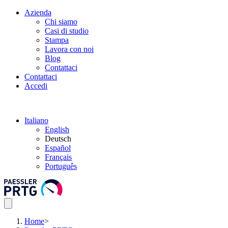
Azienda
Chi siamo
Casi di studio
Stampa
Lavora con noi
Blog
Contattaci
Contattaci
Accedi
Italiano
English
Deutsch
Español
Français
Português
Home
>