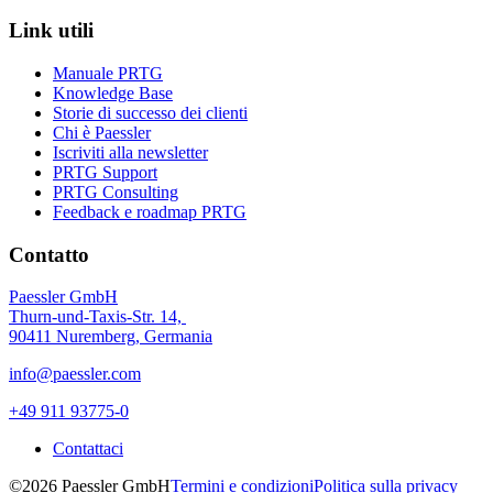
Link utili
Manuale PRTG
Knowledge Base
Storie di successo dei clienti
Chi è Paessler
Iscriviti alla newsletter
PRTG Support
PRTG Consulting
Feedback e roadmap PRTG
Contatto
Paessler GmbH
Thurn-und-Taxis-Str. 14,
90411 Nuremberg, Germania
info@paessler.com
+49 911 93775-0
Contattaci
©2026 Paessler GmbH
Termini e condizioni
Politica sulla privacy