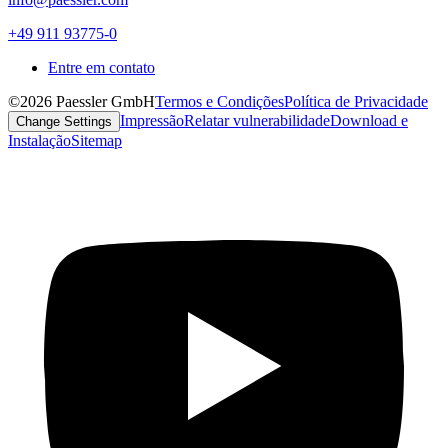
+49 911 93775-0
Entre em contato
©2026 Paessler GmbH
Termos e Condições
Política de Privacidade
Impressão
Relatar vulnerabilidade
Download e
Change Settings
Instalação
Sitemap