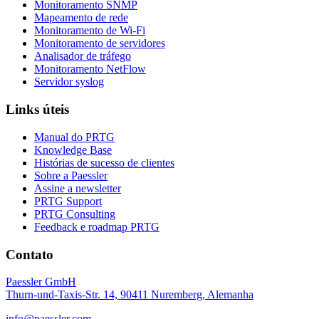
Monitoramento SNMP
Mapeamento de rede
Monitoramento de Wi-Fi
Monitoramento de servidores
Analisador de tráfego
Monitoramento NetFlow
Servidor syslog
Links úteis
Manual do PRTG
Knowledge Base
Histórias de sucesso de clientes
Sobre a Paessler
Assine a newsletter
PRTG Support
PRTG Consulting
Feedback e roadmap PRTG
Contato
Paessler GmbH
Thurn-und-Taxis-Str. 14, 90411 Nuremberg, Alemanha
info@paessler.com