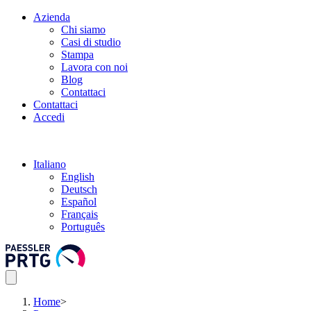
Azienda
Chi siamo
Casi di studio
Stampa
Lavora con noi
Blog
Contattaci
Contattaci
Accedi
Italiano
English
Deutsch
Español
Français
Português
Home
>