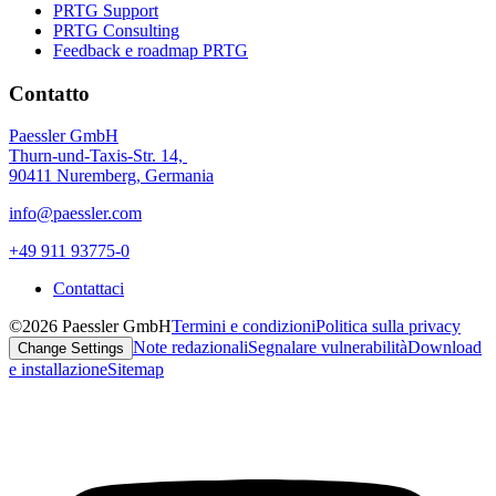
PRTG Support
PRTG Consulting
Feedback e roadmap PRTG
Contatto
Paessler GmbH
Thurn-und-Taxis-Str. 14,
90411 Nuremberg, Germania
info@paessler.com
+49 911 93775-0
Contattaci
©2026 Paessler GmbH
Termini e condizioni
Politica sulla privacy
Note redazionali
Segnalare vulnerabilità
Download
Change Settings
e installazione
Sitemap