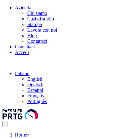
Azienda
Chi siamo
Casi di studio
Stampa
Lavora con noi
Blog
Contattaci
Contattaci
Accedi
Italiano
English
Deutsch
Español
Français
Português
Home
>