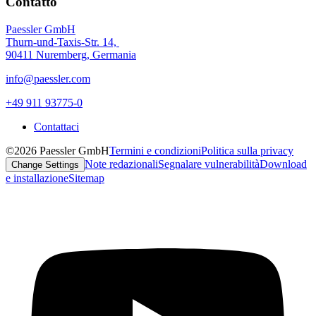
Contatto
Paessler GmbH
Thurn-und-Taxis-Str. 14,
90411 Nuremberg, Germania
info@paessler.com
+49 911 93775-0
Contattaci
©2026 Paessler GmbH
Termini e condizioni
Politica sulla privacy
Note redazionali
Segnalare vulnerabilità
Download
Change Settings
e installazione
Sitemap