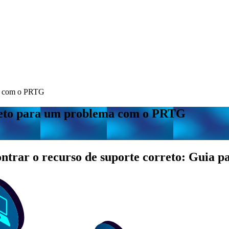
ma com o PRTG
rreto para um problema com o PRTG
trar o recurso de suporte correto: Guia pa