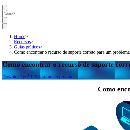
Home
>
Recursos
>
Guias práticos
>
Como encontrar o recurso de suporte correto para um proble
Como encontrar o recurso de suporte co
Download grÁTIS
Resumo do produto
Como encon