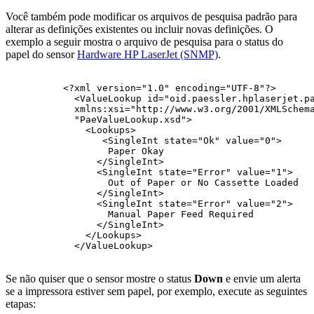
Você também pode modificar os arquivos de pesquisa padrão para
alterar as definições existentes ou incluir novas definições. O
exemplo a seguir mostra o arquivo de pesquisa para o status do
papel do sensor
Hardware HP LaserJet (SNMP)
.
<?xml version="1.0" encoding="UTF-8"?>
  <ValueLookup id="oid.paessler.hplaserjet.p
  xmlns:xsi="http://www.w3.org/2001/XMLSchem
  "PaeValueLookup.xsd">
    <Lookups>
       <SingleInt state="Ok" value="0">
        Paper Okay
      </SingleInt>
      <SingleInt state="Error" value="1">
        Out of Paper or No Cassette Loaded
      </SingleInt>
      <SingleInt state="Error" value="2">
        Manual Paper Feed Required
      </SingleInt>
    </Lookups>
  </ValueLookup>
Se não quiser que o sensor mostre o status
Down
e envie um alerta
se a impressora estiver sem papel, por exemplo, execute as seguintes
etapas: