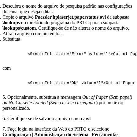
Descubra o nome do arquivo de pesquisa padrão nas configurações
do canal que deseja editar.
Copie o arquivo
Paessler.hplaserjet.paperstatus.ovl
da subpasta
\lookups
do diretório do programa do PRTG para a subpasta
\lookups\custom
. Certifique-se de não alterar o nome do arquivo.
Abra o arquivo com um editor.
Substitua
<SingleInt state="Error" value="1">Out of Pa
com
<SingleInt state="OK" value="1">Out of Paper
5. Opcionalmente, substitua a mensagem
Out of Paper (Sem papel)
ou No Cassette Loaded (Sem cassete carregado
) por um texto
personalizado.
6. Certifique-se de salvar o arquivo como
.ovl
7. Faça login na interface da Web do PRTG e selecione
Configuração
|
Administração do Sistema
|
Ferramentas