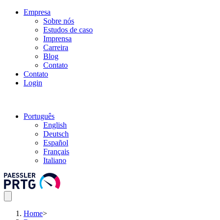
Empresa
Sobre nós
Estudos de caso
Imprensa
Carreira
Blog
Contato
Contato
Login
Português
English
Deutsch
Español
Français
Italiano
Home
>