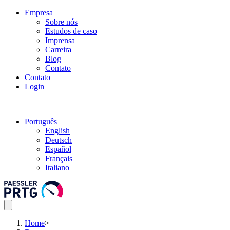
Empresa
Sobre nós
Estudos de caso
Imprensa
Carreira
Blog
Contato
Contato
Login
Português
English
Deutsch
Español
Français
Italiano
Home
>