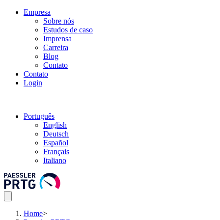
Empresa
Sobre nós
Estudos de caso
Imprensa
Carreira
Blog
Contato
Contato
Login
Português
English
Deutsch
Español
Français
Italiano
Home
>