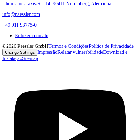
Thurn-und-Taxis-Str. 14, 90411 Nuremberg, Alemanha
info@paessler.com
+49 911 93775-0
Entre em contato
©2026 Paessler GmbH
Termos e Condições
Política de Privacidade
Impressão
Relatar vulnerabilidade
Download e
Change Settings
Instalação
Sitemap