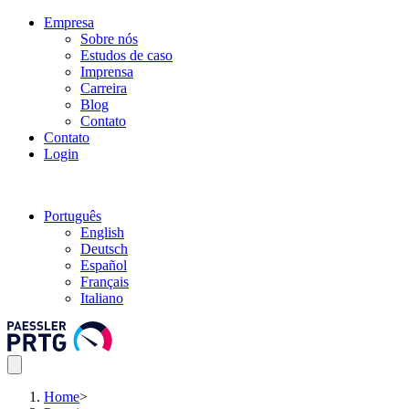
Empresa
Sobre nós
Estudos de caso
Imprensa
Carreira
Blog
Contato
Contato
Login
Português
English
Deutsch
Español
Français
Italiano
Home
>