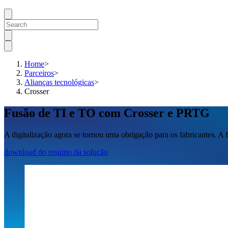
Home
>
Parceiros
>
Alianças tecnológicas
>
Crosser
Fusão de TI e TO com Crosser e PRTG
A digitalização agora se tornou uma obrigação para os fabricantes. A 
download do resumo da solução