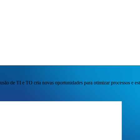
fusão de TI e TO cria novas oportunidades para otimizar processos e est