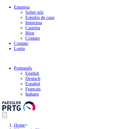
Empresa
Sobre nós
Estudos de caso
Imprensa
Carreira
Blog
Contato
Contato
Login
Português
English
Deutsch
Español
Français
Italiano
Home
>