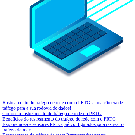
Rastreamento do tráfego de rede com o PRTG - uma câmera de
tráfego para a sua rodovia de dados!
Como é o rastreamento do tráfego de rede no PRTG
Benefícios do rastreamento do tráfego de rede com o PRTG
Explore nossos sensores PRTG pré-configurados para rastrear o
tráfego de rede