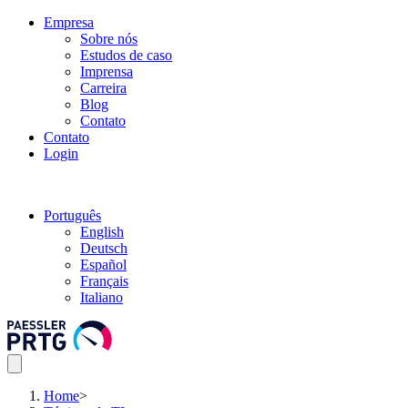
Empresa
Sobre nós
Estudos de caso
Imprensa
Carreira
Blog
Contato
Contato
Login
Português
English
Deutsch
Español
Français
Italiano
Home
>