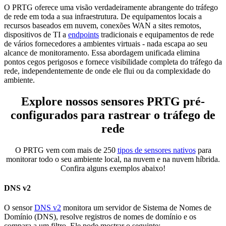
O PRTG oferece uma visão verdadeiramente abrangente do tráfego
de rede em toda a sua infraestrutura. De equipamentos locais a
recursos baseados em nuvem, conexões WAN a sites remotos,
dispositivos de TI a
endpoints
tradicionais e equipamentos de rede
de vários fornecedores a ambientes virtuais - nada escapa ao seu
alcance de monitoramento. Essa abordagem unificada elimina
pontos cegos perigosos e fornece visibilidade completa do tráfego da
rede, independentemente de onde ele flui ou da complexidade do
ambiente.
Explore nossos sensores PRTG pré-
configurados para rastrear o tráfego de
rede
O PRTG vem com mais de 250
tipos de sensores nativos
para
monitorar todo o seu ambiente local, na nuvem e na nuvem híbrida.
Confira alguns exemplos abaixo!
DNS v2
O sensor
DNS v2
monitora um servidor de Sistema de Nomes de
Domínio (DNS), resolve registros de nomes de domínio e os
compara a um filtro. Ele pode mostrar o seguinte: