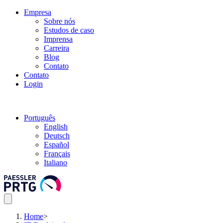
Empresa
Sobre nós
Estudos de caso
Imprensa
Carreira
Blog
Contato
Contato
Login
Português
English
Deutsch
Español
Français
Italiano
Home
>