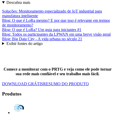
Descubra mais
Soluções: Monitoramento especializado de IoT industrial para
manufatura inteligente
Blog: O que é LoRa mesmo? E por que isso é relevante em termos
de monitoramento?
Blog: O que é LoRa? Um guia para iniciantes #1
Blog: Todos os participantes da LPWAN em uma breve visão geral
Blog: Big Data City - A vida urbana no século 21
Exibir fontes do artigo
Comece a monitorar com o PRTG e veja como ele pode tornar
sua rede mais confiável e seu trabalho mais fácil.
DOWNLOAD GRÁTIS
RESUMO DO PRODUTO
Produtos