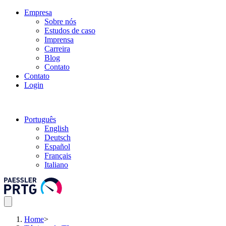
Empresa
Sobre nós
Estudos de caso
Imprensa
Carreira
Blog
Contato
Contato
Login
Português
English
Deutsch
Español
Français
Italiano
Home
>