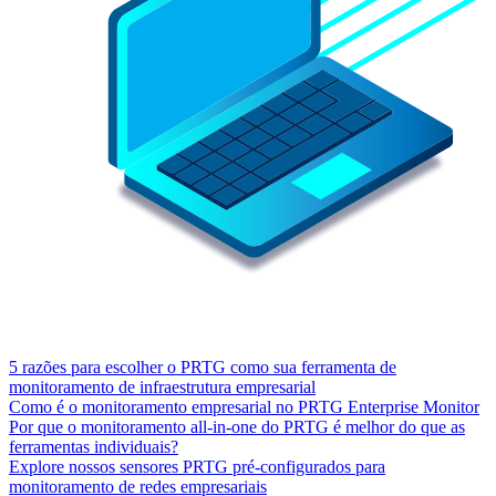
5 razões para escolher o PRTG como sua ferramenta de
monitoramento de infraestrutura empresarial
Como é o monitoramento empresarial no PRTG Enterprise Monitor
Por que o monitoramento all-in-one do PRTG é melhor do que as
ferramentas individuais?
Explore nossos sensores PRTG pré-configurados para
monitoramento de redes empresariais