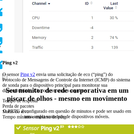
,
Ping v2
O sensor
Ping v2
envia uma solicitação de eco (“ping”) do
Protocolo de Mensagens de Controle da Internet (ICMP) do sistema
de sonda para o dispositivo principal para monitorar sua
Seu monitor de rede corporativa em um
disponibilidade. Ele pode mostrar o seguinte:
piscar de olhos - mesmo em movimento
Tempo de resposta
Perda de pacotes
O PRTG é configurado em questão de minutos e pode ser usado em
Status do alvo
uma ampla variedade de dispositivos móveis.
Tempo mínimo e máximo de ping