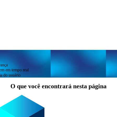
rança
tem em tempo real
ia do usuário
O que você encontrará nesta página