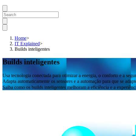
Home
>
IT Explained
>
Builds inteligentes
Builds inteligentes
Usa tecnologia conectada para otimizar a energia, o conforto e a segu
Adapta automaticamente os sensores e a automação para que se adap
Saiba como os builds inteligentes melhoram a eficiência e a experiênc