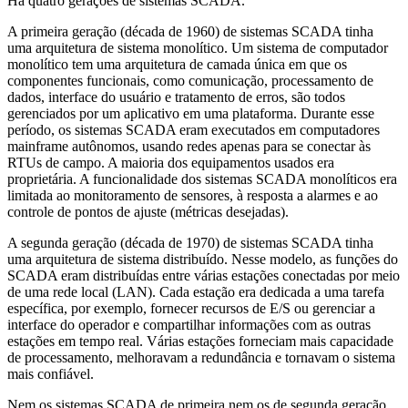
Há quatro gerações de sistemas SCADA.
A primeira geração (década de 1960) de sistemas SCADA tinha
uma arquitetura de sistema monolítico. Um sistema de computador
monolítico tem uma arquitetura de camada única em que os
componentes funcionais, como comunicação, processamento de
dados, interface do usuário e tratamento de erros, são todos
gerenciados por um aplicativo em uma plataforma. Durante esse
período, os sistemas SCADA eram executados em computadores
mainframe autônomos, usando redes apenas para se conectar às
RTUs de campo. A maioria dos equipamentos usados era
proprietária. A funcionalidade dos sistemas SCADA monolíticos era
limitada ao monitoramento de sensores, à resposta a alarmes e ao
controle de pontos de ajuste (métricas desejadas).
A segunda geração (década de 1970) de sistemas SCADA tinha
uma arquitetura de sistema distribuído. Nesse modelo, as funções do
SCADA eram distribuídas entre várias estações conectadas por meio
de uma rede local (LAN). Cada estação era dedicada a uma tarefa
específica, por exemplo, fornecer recursos de E/S ou gerenciar a
interface do operador e compartilhar informações com as outras
estações em tempo real. Várias estações forneciam mais capacidade
de processamento, melhoravam a redundância e tornavam o sistema
mais confiável.
Nem os sistemas SCADA de primeira nem os de segunda geração