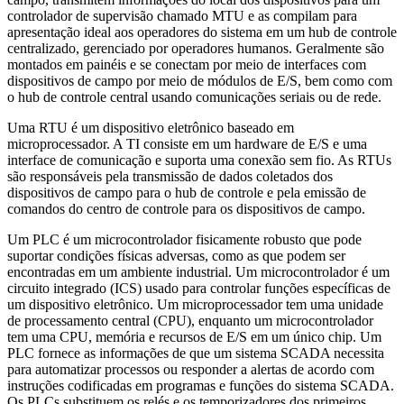
controlador de supervisão chamado MTU e as compilam para
apresentação ideal aos operadores do sistema em um hub de controle
centralizado, gerenciado por operadores humanos. Geralmente são
montados em painéis e se conectam por meio de interfaces com
dispositivos de campo por meio de módulos de E/S, bem como com
o hub de controle central usando comunicações seriais ou de rede.
Uma RTU é um dispositivo eletrônico baseado em
microprocessador. A TI consiste em um hardware de E/S e uma
interface de comunicação e suporta uma conexão sem fio. As RTUs
são responsáveis pela transmissão de dados coletados dos
dispositivos de campo para o hub de controle e pela emissão de
comandos do centro de controle para os dispositivos de campo.
Um PLC é um microcontrolador fisicamente robusto que pode
suportar condições físicas adversas, como as que podem ser
encontradas em um ambiente industrial. Um microcontrolador é um
circuito integrado (ICS) usado para controlar funções específicas de
um dispositivo eletrônico. Um microprocessador tem uma unidade
de processamento central (CPU), enquanto um microcontrolador
tem uma CPU, memória e recursos de E/S em um único chip. Um
PLC fornece as informações de que um sistema SCADA necessita
para automatizar processos ou responder a alertas de acordo com
instruções codificadas em programas e funções do sistema SCADA.
Os PLCs substituem os relés e os temporizadores dos primeiros