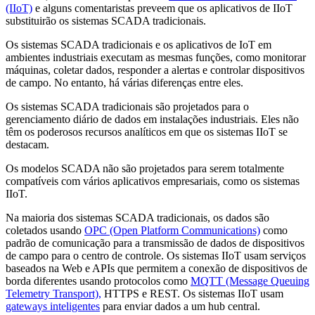
(IIoT)
e alguns comentaristas preveem que os aplicativos de IIoT
substituirão os sistemas SCADA tradicionais.
Os sistemas SCADA tradicionais e os aplicativos de IoT em
ambientes industriais executam as mesmas funções, como monitorar
máquinas, coletar dados, responder a alertas e controlar dispositivos
de campo. No entanto, há várias diferenças entre eles.
Os sistemas SCADA tradicionais são projetados para o
gerenciamento diário de dados em instalações industriais. Eles não
têm os poderosos recursos analíticos em que os sistemas IIoT se
destacam.
Os modelos SCADA não são projetados para serem totalmente
compatíveis com vários aplicativos empresariais, como os sistemas
IIoT.
Na maioria dos sistemas SCADA tradicionais, os dados são
coletados usando
OPC (Open Platform Communications)
como
padrão de comunicação para a transmissão de dados de dispositivos
de campo para o centro de controle. Os sistemas IIoT usam serviços
baseados na Web e APIs que permitem a conexão de dispositivos de
borda diferentes usando protocolos como
MQTT (Message Queuing
Telemetry Transport),
HTTPS e REST. Os sistemas IIoT usam
gateways inteligentes
para enviar dados a um hub central.