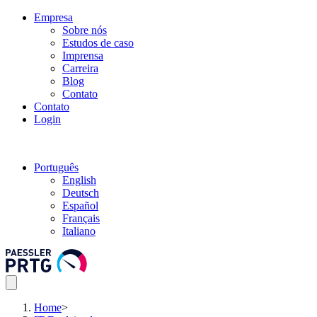
Empresa
Sobre nós
Estudos de caso
Imprensa
Carreira
Blog
Contato
Contato
Login
Português
English
Deutsch
Español
Français
Italiano
Home
>