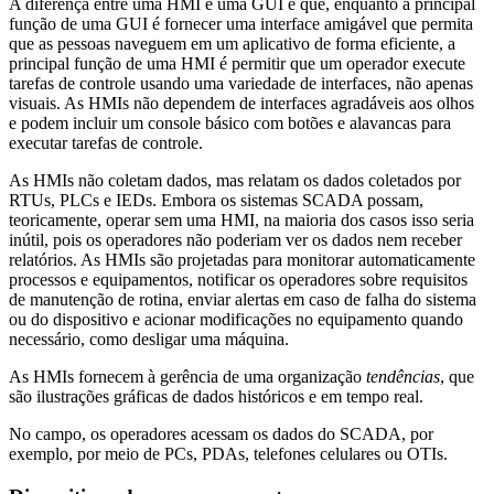
A diferença entre uma HMI e uma GUI é que, enquanto a principal
função de uma GUI é fornecer uma interface amigável que permita
que as pessoas naveguem em um aplicativo de forma eficiente, a
principal função de uma HMI é permitir que um operador execute
tarefas de controle usando uma variedade de interfaces, não apenas
visuais. As HMIs não dependem de interfaces agradáveis aos olhos
e podem incluir um console básico com botões e alavancas para
executar tarefas de controle.
As HMIs não coletam dados, mas relatam os dados coletados por
RTUs, PLCs e IEDs. Embora os sistemas SCADA possam,
teoricamente, operar sem uma HMI, na maioria dos casos isso seria
inútil, pois os operadores não poderiam ver os dados nem receber
relatórios. As HMIs são projetadas para monitorar automaticamente
processos e equipamentos, notificar os operadores sobre requisitos
de manutenção de rotina, enviar alertas em caso de falha do sistema
ou do dispositivo e acionar modificações no equipamento quando
necessário, como desligar uma máquina.
As HMIs fornecem à gerência de uma organização
tendências
, que
são ilustrações gráficas de dados históricos e em tempo real.
No campo, os operadores acessam os dados do SCADA, por
exemplo, por meio de PCs, PDAs, telefones celulares ou OTIs.