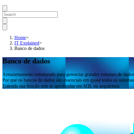
Home
>
IT Explained
>
Banco de dados
Banco de dados
Armazenamento estruturado para gerenciar grandes volumes de dados
Por que os bancos de dados são essenciais em quase todos os sistemas 
Entenda sua função sem se aprofundar em SQL ou arquitetura