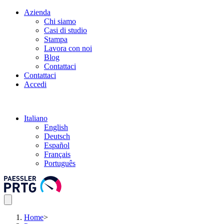
Azienda
Chi siamo
Casi di studio
Stampa
Lavora con noi
Blog
Contattaci
Contattaci
Accedi
Italiano
English
Deutsch
Español
Français
Português
Home
>