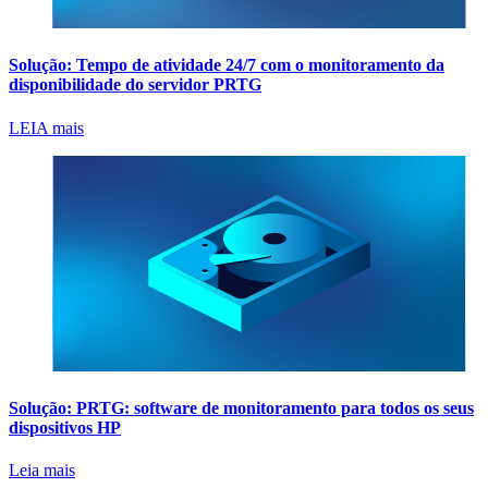
Solução: Tempo de atividade 24/7 com o monitoramento da
disponibilidade do servidor PRTG
LEIA mais
Solução: PRTG: software de monitoramento para todos os seus
dispositivos HP
Leia mais