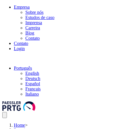
Empresa
Sobre nós
Estudos de caso
Imprensa
Carreira
Blog
Contato
Contato
Login
Português
English
Deutsch
Español
Français
Italiano
Home
>