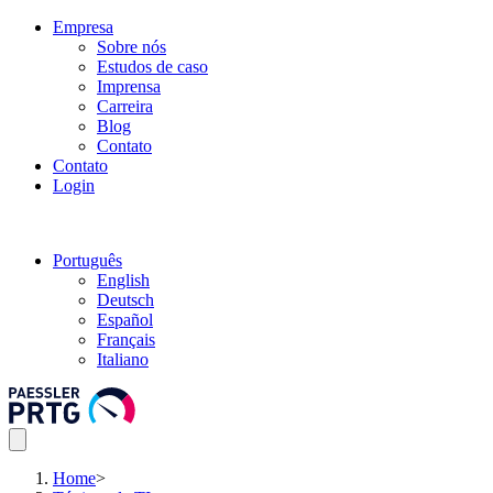
Empresa
Sobre nós
Estudos de caso
Imprensa
Carreira
Blog
Contato
Contato
Login
Português
English
Deutsch
Español
Français
Italiano
Home
>