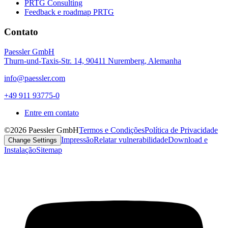
PRTG Consulting
Feedback e roadmap PRTG
Contato
Paessler GmbH
Thurn-und-Taxis-Str. 14, 90411 Nuremberg, Alemanha
info@paessler.com
+49 911 93775-0
Entre em contato
©2026 Paessler GmbH
Termos e Condições
Política de Privacidade
Impressão
Relatar vulnerabilidade
Download e
Change Settings
Instalação
Sitemap