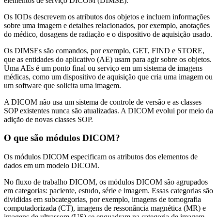
elementos de serviço DICOM (DIMSE).
Os IODs descrevem os atributos dos objetos e incluem informações
sobre uma imagem e detalhes relacionados, por exemplo, anotações
do médico, dosagens de radiação e o dispositivo de aquisição usado.
Os DIMSEs são comandos, por exemplo, GET, FIND e STORE,
que as entidades do aplicativo (AE) usam para agir sobre os objetos.
Uma AEs é um ponto final ou serviço em um sistema de imagens
médicas, como um dispositivo de aquisição que cria uma imagem ou
um software que solicita uma imagem.
A DICOM não usa um sistema de controle de versão e as classes
SOP existentes nunca são atualizadas. A DICOM evolui por meio da
adição de novas classes SOP.
O que são módulos DICOM?
Os módulos DICOM especificam os atributos dos elementos de
dados em um modelo DICOM.
No fluxo de trabalho DICOM, os módulos DICOM são agrupados
em categorias: paciente, estudo, série e imagem. Essas categorias são
divididas em subcategorias, por exemplo, imagens de tomografia
computadorizada (CT), imagens de ressonância magnética (MR) e
imagens de ultrassom (US) se enquadram na categoria de imagem.