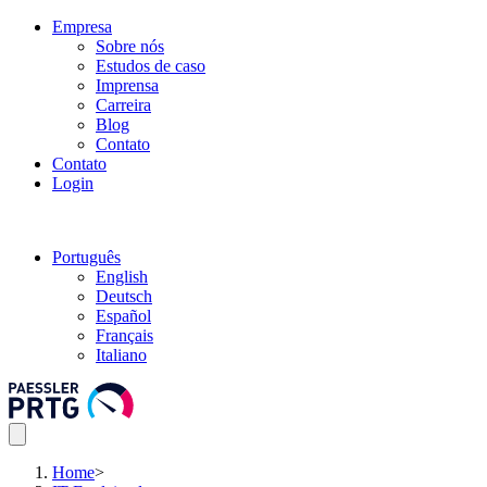
Empresa
Sobre nós
Estudos de caso
Imprensa
Carreira
Blog
Contato
Contato
Login
Português
English
Deutsch
Español
Français
Italiano
Home
>